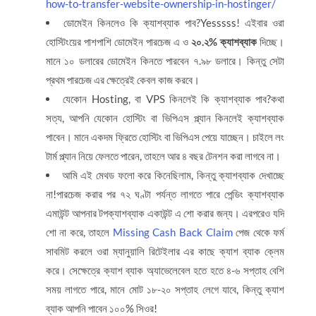
how-to-transfer-website-ownership-in-hostinger/
ডোমেইন কিনলেও কি ক্যাশব্যাক পাব?Yesssss! এইবার ওরা
হোস্টিংয়ের পাশপাশি ডোমেইন পারচেজ এ ও
২০.২% ক্যাশব্যাক
দিচ্ছে।
মানে ১০ ডলারের ডোমেইন কিনতে পারবেন ৭.৯৮ ডলারে। কিন্তু সেটা
প্রথম পারচেজ এর ক্ষেত্রেই কেবল কাজ করবে।
যেকোন Hosting, বা VPS কিনলেই কি ক্যাশব্যাক পাব?কথা
সত্য, আপনি যেকোন হোস্টিং বা ভিপিএস প্ল্যান কিনলেই ক্যাশব্যাক
পাবেন। মানে একদম ফ্রিতে হোস্টিং বা ভিপিএস পেয়ে যাচ্ছেন। চাইলে লং
টার্ম প্ল্যান নিয়ে ফেলতে পারেন, তাহলে আর ৪ বছর টেনশন করা লাগবে না।
আমি এই মেথড ফলো করে কিনেছিলাম, কিন্তু ক্যাশব্যাক দেখাচ্ছে
না!পারচেজ করার পর ৭২ ঘণ্টা পর্যন্ত লাগতে পারে পেন্ডিং ক্যাশব্যাক
এমাউন্ট আপনার টপক্যাশব্যাক একাউন্ট এ শো করার জন্য। এরপরেও যদি
শো না করে, তাহলে
Missing Cash Back Claim
পেজ থেকে ফর্ম
সাবমিট করলে ওরা ম্যানুয়ালি রিটেইলার এর কাছে ক্যাশ ব্যাক ক্লেম
করে। সেক্ষেত্রে ক্যাশ ব্যাক অ্যাভেলেবেল হতে হতে ৪-৬ সপ্তাহ বেশি
সময় লাগতে পারে, মানে মোট ১৮-২০ সপ্তাহ লেগে যাবে, কিন্তু ক্যাশ
ব্যাক আপনি পাবেন ১০০% সিওর!